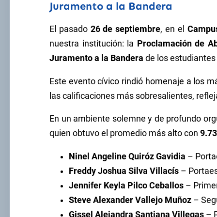
Juramento a la Bandera
El pasado
26 de septiembre
, en el
Campus
nuestra institución: la
Proclamación de Ab
Juramento a la Bandera
de los estudiantes
Este evento cívico rindió homenaje a los m
las calificaciones más sobresalientes, refl
En un ambiente solemne y de profundo org
quien obtuvo el promedio más alto con
9.7
Ninel Angeline Quiróz Gavidia
– Porta
Freddy Joshua Silva Villacís
– Portaes
Jennifer Keyla Pilco Ceballos
– Primer
Steve Alexander Vallejo Muñoz
– Segu
Gissel Alejandra Santiana Villegas
– P