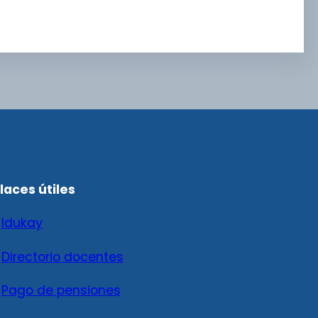
laces útiles

Idukay

Directorio docentes

Pago de pensiones