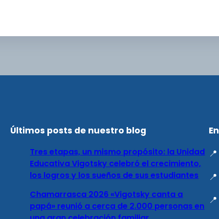
Últimos posts de nuestro blog
En
Tres etapas, un mismo propósito: la Unidad

Educativa Vigotsky celebró el crecimiento,
los logros y los sueños de sus estudiantes

Chamarrasca 2026 «Vigotsky canta a

papá» reunió a cerca de 2.000 personas en
una gran celebración familiar