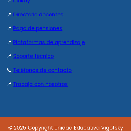
📍
Idukay
📍
Directorio docentes
📍
Pago de pensiones
📍
Plataformas de aprendizaje
📍
Soporte técnico
📞
Teléfonos de contacto
📍
Trabaja con nosotros
© 2025 Copyright Unidad Educativa Vigotsky