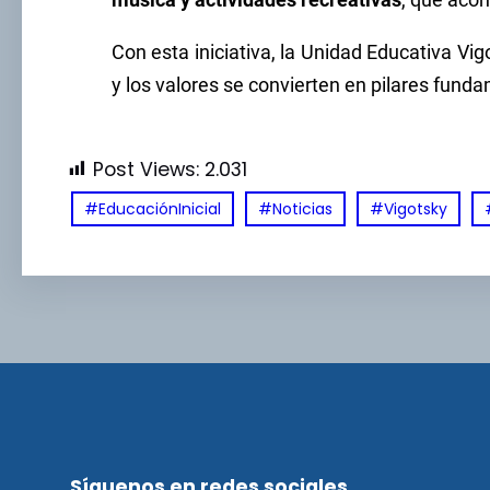
música y actividades recreativas
, que aco
Con esta iniciativa, la Unidad Educativa Vi
y los valores se convierten en pilares fund
Post Views:
2.031
#EducaciónInicial
#Noticias
#Vigotsky
Síguenos en redes sociales