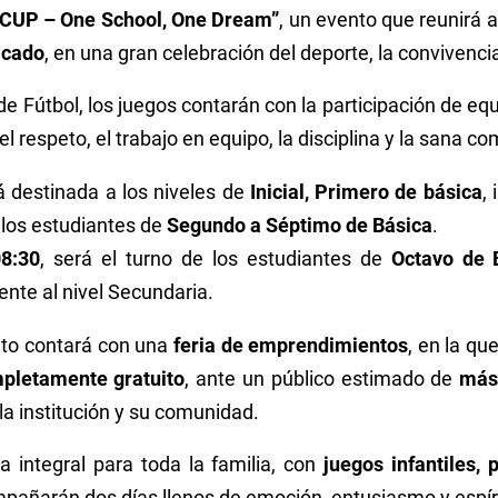
 CUP – One School, One Dream”
, un evento que reunirá 
icado
, en una gran celebración del deporte, la convivencia 
de Fútbol, los juegos contarán con la participación de eq
espeto, el trabajo en equipo, la disciplina y la sana c
 destinada a los niveles de
Inicial, Primero de básica
,
los estudiantes de
Segundo a Séptimo de Básica
.
08:30
, será el turno de los estudiantes de
Octavo de B
nte al nivel Secundaria.
nto contará con una
feria de emprendimientos
, en la qu
pletamente gratuito
, ante un público estimado de
más
 la institución y su comunidad.
 integral para toda la familia, con
juegos infantiles, 