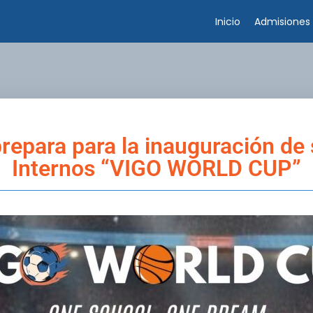
Inicio
Admisiones
repara para la inauguración de
Internos “VIGO WORLD CUP”