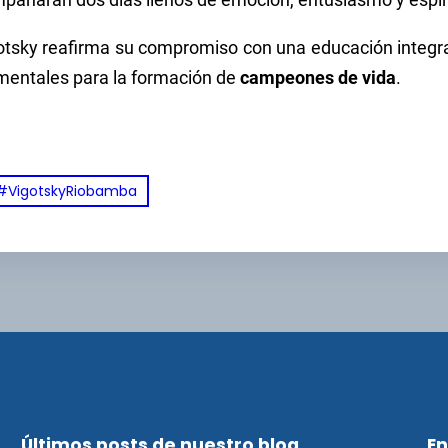
mpañarán dos días llenos de emoción, entusiasmo y espíri
gotsky reafirma su compromiso con una educación integral,
amentales para la formación de
campeones de vida
.
#VigotskyRiobamba
Últimos posts de nuestro blog
En