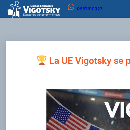
0987910327
La UE Vigotsky se p