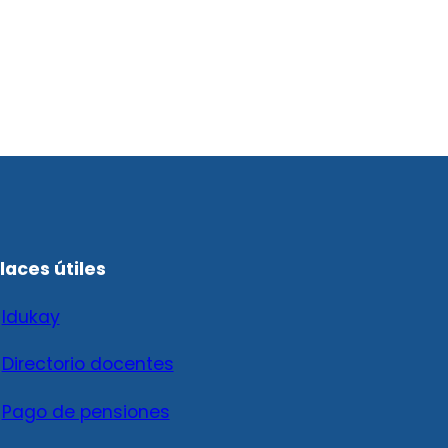
laces útiles

Idukay

Directorio docentes

Pago de pensiones