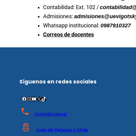
Contabilidad: Ext. 102 /
contabilidad
Admisiones:
admisiones@uevigotsky
Whatsapp institucional:
0987910327
Correos de docentes
Síguenos en redes sociales
¡Contáctanos!
Juan de Velasco y Chile