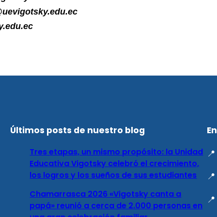
@uevigotsky.edu.ec
.edu.ec
Últimos posts de nuestro blog
En
Tres etapas, un mismo propósito: la Unidad

Educativa Vigotsky celebró el crecimiento,
los logros y los sueños de sus estudiantes

Chamarrasca 2026 «Vigotsky canta a

papá» reunió a cerca de 2.000 personas en