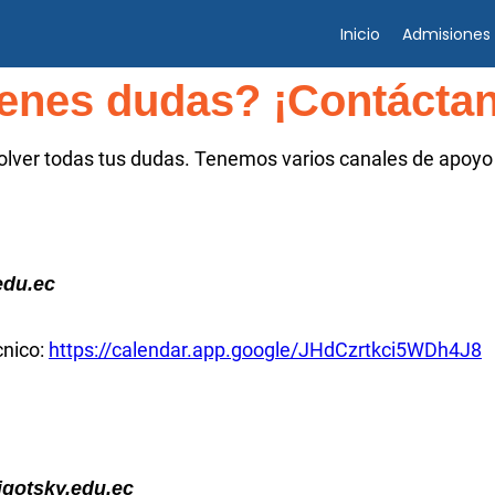
Inicio
Admisiones
enes dudas? ¡Contácta
lver todas tus dudas. Tenemos varios canales de apoyo 
edu.ec
cnico:
https://calendar.app.google/JHdCzrtkci5WDh4J8
igotsky.edu.ec